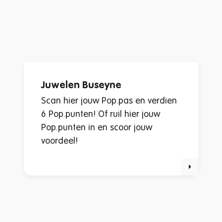
Juwelen Buseyne
Scan hier jouw Pop.pas en verdien
6 Pop.punten! Of ruil hier jouw
Pop.punten in en scoor jouw
voordeel!