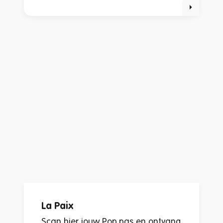
La Paix
Scan hier jouw Pop.pas en ontvang