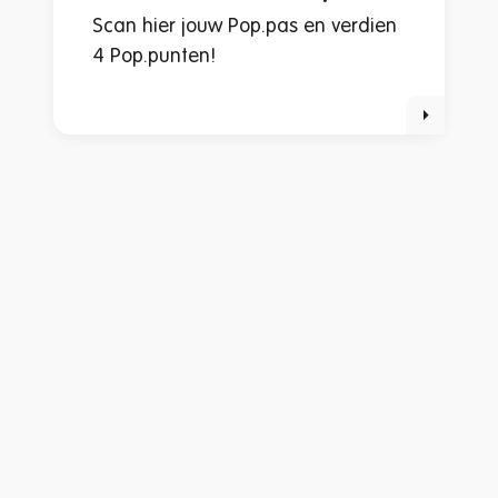
Scan hier jouw Pop.pas en verdien
4 Pop.punten!