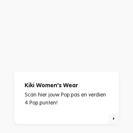
Kiki Women's Wear
Scan hier jouw Pop.pas en verdien
4 Pop.punten!