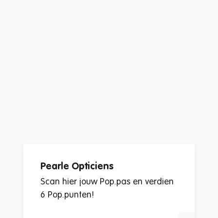
Pearle Opticiens
Scan hier jouw Pop.pas en verdien
6 Pop.punten!