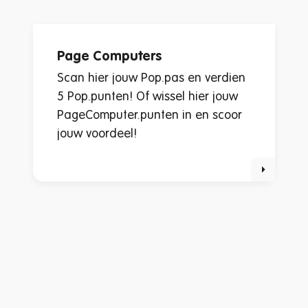
Page Computers
Scan hier jouw Pop.pas en verdien
5 Pop.punten! Of wissel hier jouw
PageComputer.punten in en scoor
jouw voordeel!