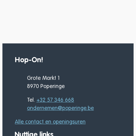
Hop-On!
Adres
Grote Markt 1
,
8970
Poperinge
Tel.
+32 57 346 668
E-mail
ondernemen
@
poperinge.be
Alle contact en openingsuren
Nuttige links