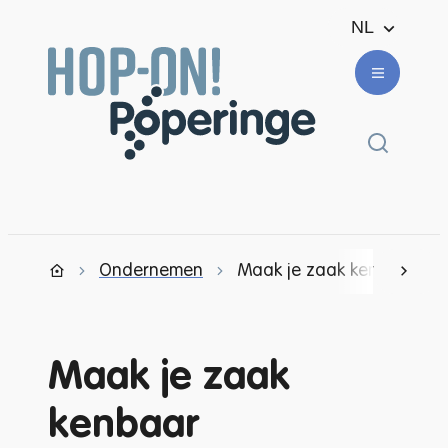
Naar inhoud
NL
Ondernemen en winkelen
Menu
Zoek ton
Ondernemen
Maak je zaak kenbaar
scrol
Startpagina
Maak je zaak
kenbaar