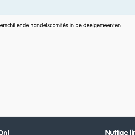
erschillende handelscomités in de deelgemeenten
Nuttige li
On!