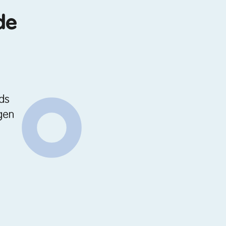
de
ds
gen