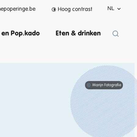
NL
mepoperinge.be
Hoog contrast
 en Pop.kado
Eten & drinken
Zoek ton
Marijn Fotografie