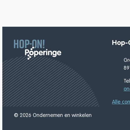
Hop-
Adres
Gr
,
89
Tel.
E-mail
on
Alle co
© 2026
Ondernemen en winkelen