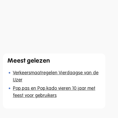
Meest gelezen
Verkeersmaatregelen Vierdaagse van de
IJzer
Pop.pas en Pop.kado vieren 10 jaar met
feest voor gebruikers