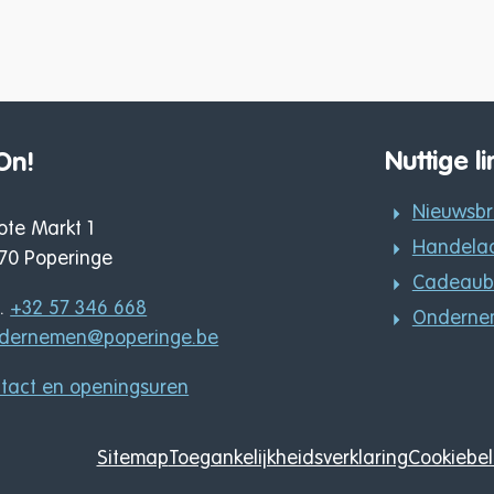
Nuttige li
On!
Nieuwsbr
ote Markt 1
Handelaar
70
Poperinge
Cadeaub
+32 57 346 668
Ondernem
dernemen
@
poperinge.be
ntact en openingsuren
Sitemap
Toegankelijkheidsverklaring
Cookiebel