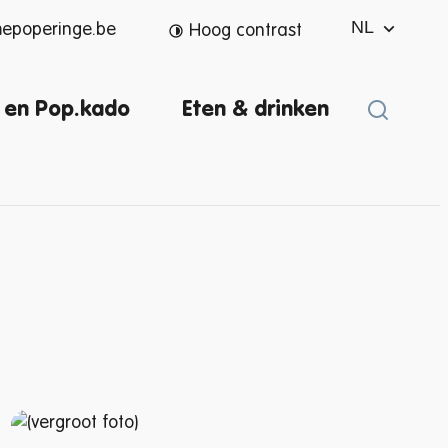
NL
mepoperinge.be
Hoog contrast
 en Pop.kado
Eten & drinken
Zoek ton