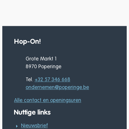
Hop-On!
Adres
Grote Markt 1
,
8970
Poperinge
Tel.
+32 57 346 668
E-mail
ondernemen
@
poperinge.be
Alle contact en openingsuren
Nuttige links
Nieuwsbrief