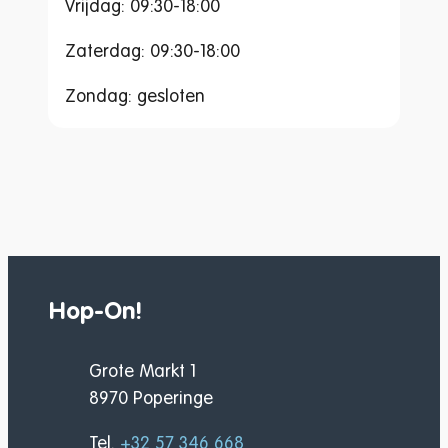
Vrijdag: 09:30-18:00
Zaterdag: 09:30-18:00
Zondag: gesloten
Hop-On!
Adres
Grote Markt 1
,
8970
Poperinge
Tel.
+32 57 346 668