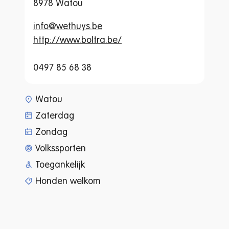
8978 Watou
info@wethuys.be
http://www.boltra.be/
0497 85 68 38
www-page-content-item-tax
Watou
Zaterdag
Zondag
Volkssporten
Toegankelijk
Honden welkom