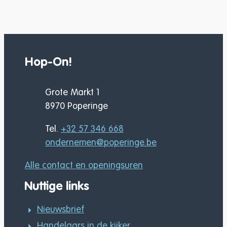
Hop-On!
Adres
Grote Markt 1
,
8970
Poperinge
Tel.
+32 57 346 668
E-mail
ondernemen
@
poperinge.be
Alle contact en openingsuren
Nuttige links
Nieuwsbrief
Handelaars in de kijker