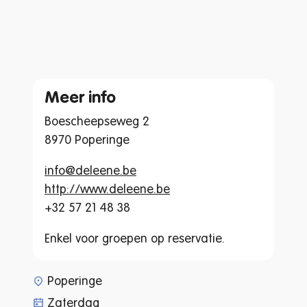
Meer info
Boescheepseweg 2
8970 Poperinge
info@deleene.be
http://www.deleene.be
+32 57 21 48 38
Enkel voor groepen op reservatie.
www-page-content-item-tax
Poperinge
Zaterdag