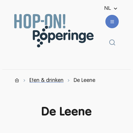
Naar inhoud
NL
Ondernemen en winkelen
Menu
Zoek ton
Eten & drinken
De Leene
Startpagina
De Leene