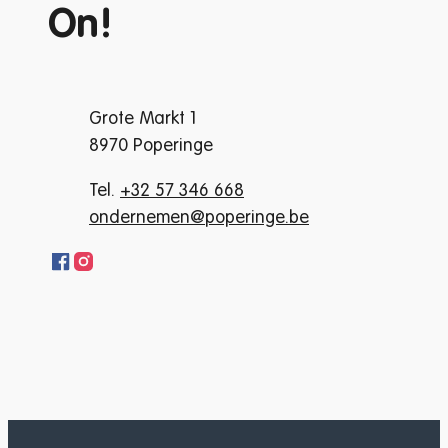
On!
Contact
Adres
Grote Markt 1
,
8970
Poperinge
Tel.
+32 57 346 668
E-mail
ondernemen
@
poperinge.be
Facebook Hop-On!
Instagram Hop-On!