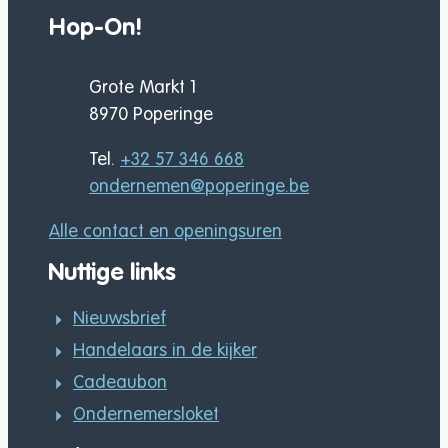
Hop-On!
Adres
Grote Markt 1
,
8970
Poperinge
Tel.
+32 57 346 668
E-mail
ondernemen
@
poperinge.be
Alle contact en openingsuren
Nuttige links
Nieuwsbrief
Handelaars in de kijker
Cadeaubon
Ondernemersloket