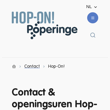
Naar inhoud
NL
Ondernemen en winkelen
Menu
Zoek ton
Contact
Hop-On!
Startpagina
Contact &
openingsuren Hop-